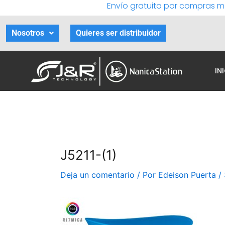
Envío gratuito por compras m
Ir
al
contenido
Nosotros
Quieres ser distribuidor
IN
J5211-(1)
Deja un comentario
/ Por
Edeison Puerta
/