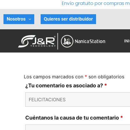
Envío gratuito por compras m
Ir
al
contenido
Nosotros
Quieres ser distribuidor
IN
Los campos marcados con
*
son obligatorios
¿Tu comentario es asociado a?
*
Cuéntanos la causa de tu comentario
*