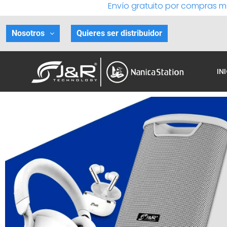
Envío gratuito por compras m
Ir
al
contenido
Nosotros
Quieres ser distribuidor
IN