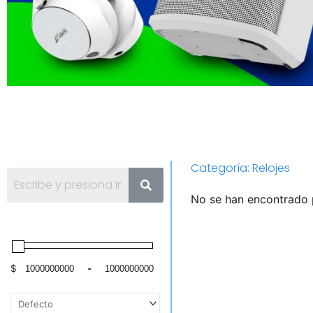
Categoría: Relojes
No se han encontrado 
$
-
Minimum Price
Maximum Price
Sort Products