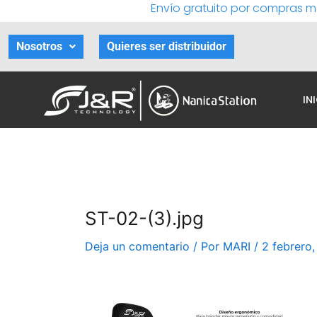
Envío gratuito por compras m
Ir
al
contenido
Nosotros
Quieres ser distribuidor
IN
ST-02-(3).jpg
Deja un comentario
/ Por
MARI
/
2 febrero