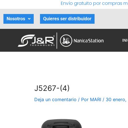
Envío gratuito por compras m
Ir
al
contenido
Nosotros
Quieres ser distribuidor
IN
J5267-(4)
Deja un comentario
/ Por
MARI
/
30 enero,