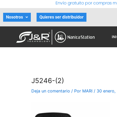
Envío gratuito por compras m
Ir
al
contenido
Nosotros
Quieres ser distribuidor
IN
J5246-(2)
Deja un comentario
/ Por
MARI
/
30 enero,