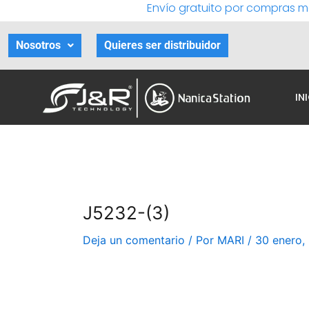
Envío gratuito por compras m
Ir
al
contenido
Nosotros
Quieres ser distribuidor
IN
J5232-(3)
Deja un comentario
/ Por
MARI
/
30 enero,