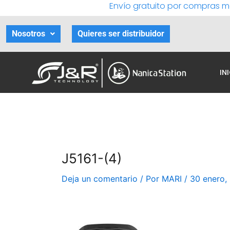
Envío gratuito por compras m
Ir
al
contenido
Nosotros
Quieres ser distribuidor
IN
J5161-(4)
Deja un comentario
/ Por
MARI
/
30 enero,