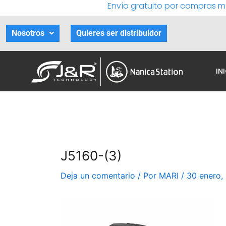
Envío gratuito por compras m
Ir
al
contenido
Nosotros
Quieres ser distribuidor
IN
J5160-(3)
Deja un comentario
/ Por
MARI
/
30 enero,