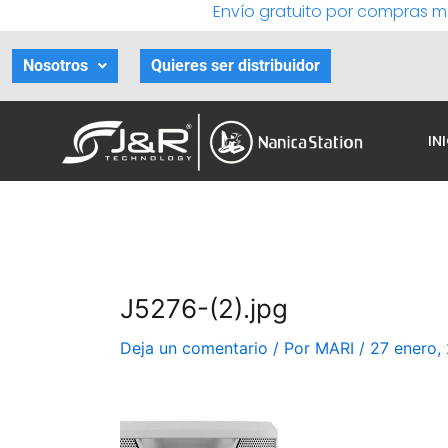
Envío gratuito por compras m
Ir
al
contenido
Nosotros
Quieres ser distribuidor
IN
J5276-(2).jpg
Deja un comentario
/ Por
MARI
/
27 enero,