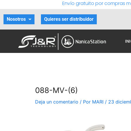
Envío gratuito por compras m
Ir
al
contenido
Nosotros
Quieres ser distribuidor
IN
088-MV-(6)
Deja un comentario
/ Por
MARI
/
23 diciem