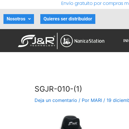
Envío gratuito por compras m
Ir
al
contenido
Nosotros
Quieres ser distribuidor
IN
SGJR-010-(1)
Deja un comentario
/ Por
MARI
/
19 diciem