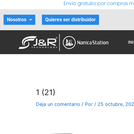
Envío gratuito por compras m
Ir
al
contenido
Nosotros
Quieres ser distribuidor
IN
1 (21)
Deja un comentario
/ Por
/
25 octubre, 20