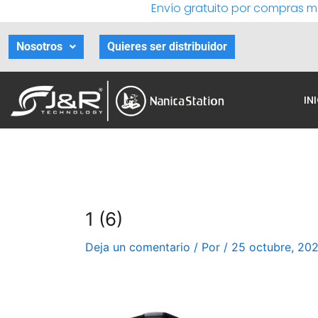
Envío gratuito por compras m
Ir
al
contenido
Nosotros
Quieres ser distribuidor
IN
1 (6)
Deja un comentario
/ Por
/
25 octubre, 20