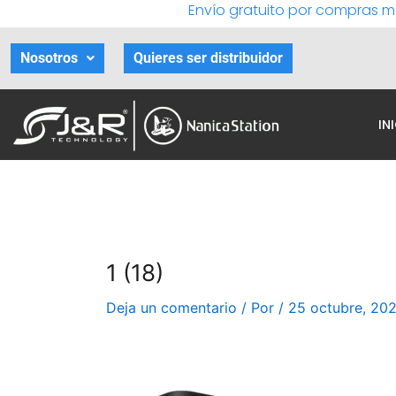
Envío gratuito por compras m
Ir
al
contenido
Nosotros
Quieres ser distribuidor
IN
1 (18)
Deja un comentario
/ Por
/
25 octubre, 20