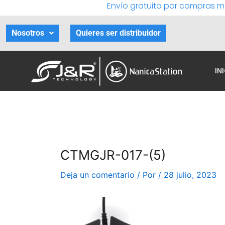
Envío gratuito por compras m
Ir
al
contenido
Nosotros
Quieres ser distribuidor
IN
CTMGJR-017-(5)
Deja un comentario
/ Por
/
28 julio, 2023