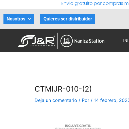
Envío gratuito por compras m
Ir
al
contenido
Nosotros
Quieres ser distribuidor
IN
CTMIJR-010-(2)
Deja un comentario
/ Por
/
14 febrero, 202