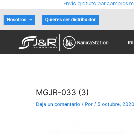
Envío gratuito por compras m
Ir
al
contenido
Nosotros
Quieres ser distribuidor
IN
MGJR-033 (3)
Deja un comentario
/ Por
/
5 octubre, 202