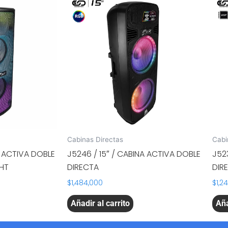
Cabinas Directas
Cabi
A ACTIVA DOBLE
J5246 / 15″ / CABINA ACTIVA DOBLE
J52
GHT
DIRECTA
DIR
$
1,484,000
$
1,2
Añadir al carrito
Aña