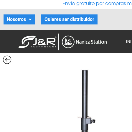
Envío gratuito por compras m
Ir
al
contenido
Nosotros
Quieres ser distribuidor
IN