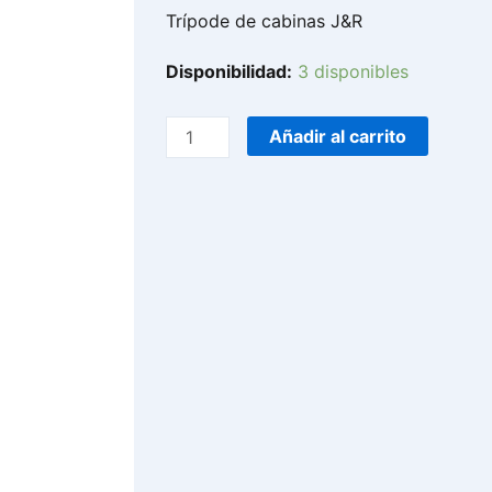
Trípode de cabinas J&R
TJR-
Disponibilidad:
3 disponibles
001/
TRIPODE
Añadir al carrito
PARA
CABINA
(SOPORTA
30KG)
cantidad