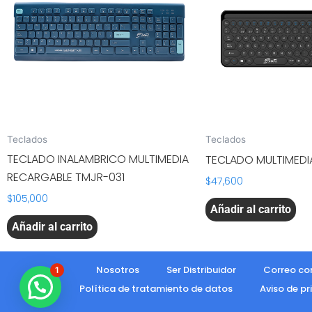
Teclados
Teclados
TECLADO INALAMBRICO MULTIMEDIA
TECLADO MULTIMEDI
RECARGABLE TMJR-031
$
47,600
$
105,000
Añadir al carrito
Añadir al carrito
Nosotros
Ser Distribuidor
Correo co
1
Política de tratamiento de datos
Aviso de p