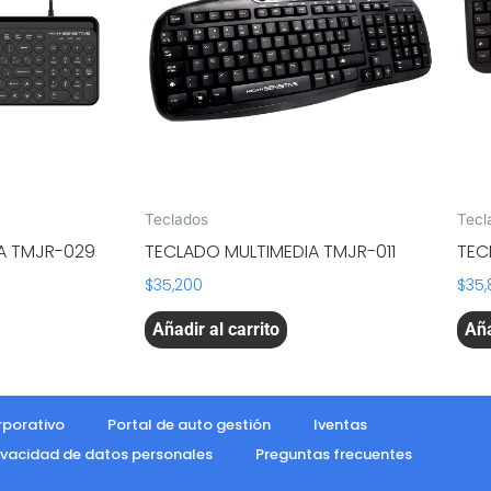
Teclados
Tecl
A TMJR-029
TECLADO MULTIMEDIA TMJR-011
TEC
$
35,200
$
35,
Añadir al carrito
Aña
rporativo
Portal de auto gestión
Iventas
rivacidad de datos personales
Preguntas frecuentes