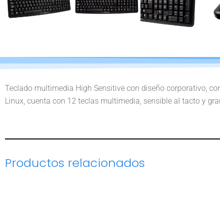
Teclado multimedia High Sensitive con diseño corporativo, con
Linux, cuenta con 12 teclas multimedia, sensible al tacto y gran
Productos relacionados