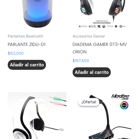
Parlantes Bluetooth
Accesorios Gamer
PARLANTE ZIDLI-D1
DIADEMA GAMER 073-MV
ORION
$
62,000
$
157,500
Añadir al carrito
Añadir al carrito
El
El
precio
precio
¡Oferta!
¡Oferta!
original
actual
era:
es:
$82,500.
$66,000.