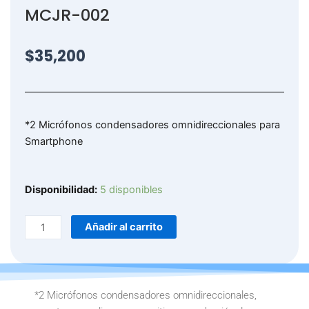
MCJR-002
$
35,200
*2 Micrófonos condensadores omnidireccionales para
Smartphone
MICROFONO
Disponibilidad:
5 disponibles
CON
SOLAPA
Añadir al carrito
MCJR-
002
cantidad
*2 Micrófonos condensadores omnidireccionales,