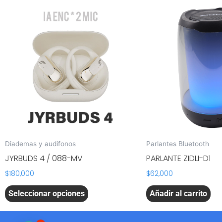
Este
producto
tiene
múltiples
variantes.
Las
opciones
se
pueden
elegir
en
Diademas y audífonos
Parlantes Bluetooth
la
JYRBUDS 4 / 088-MV
PARLANTE ZIDLI-D1
página
$
180,000
$
62,000
de
producto
Seleccionar opciones
Añadir al carrito