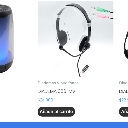
Diademas y audífonos
Diad
DIADEMA 066-MV
DIA
$
24,800
$
22,
Añadir al carrito
Aña