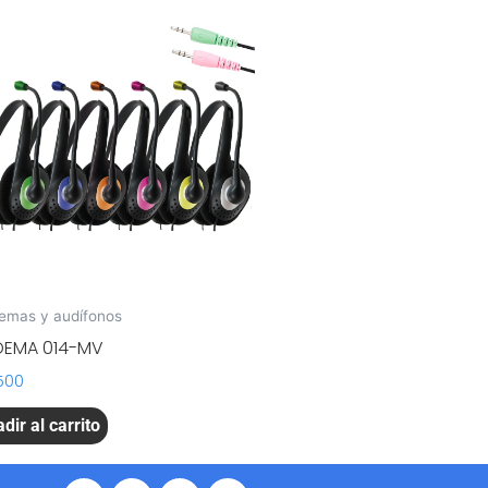
emas y audífonos
DEMA 014-MV
500
dir al carrito
F
Y
I
W