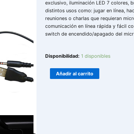
exclusivo, iluminación LED 7 colores, br
distintos usos como: jugar en línea, ha
reuniones o charlas que requieran micr
comunicación en línea rápida y fácil co
switch de encendido/apagado del micró
MICROFONO
Disponibilidad:
1 disponibles
GAMER
MCJR-
Añadir al carrito
003
cantidad