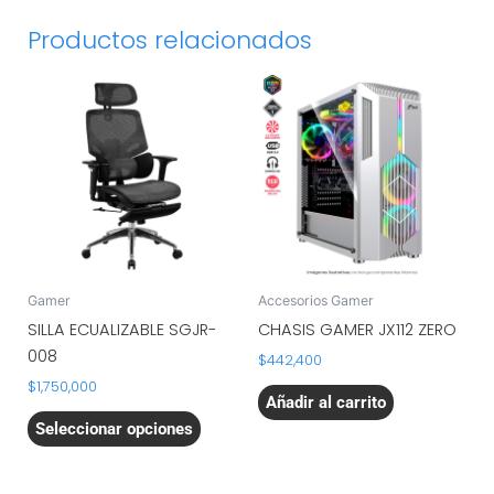
Productos relacionados
Este
producto
tiene
múltiples
variantes.
Las
opciones
se
pueden
Gamer
Accesorios Gamer
elegir
SILLA ECUALIZABLE SGJR-
CHASIS GAMER JX112 ZERO
en
008
$
442,400
la
$
1,750,000
página
Añadir al carrito
de
Seleccionar opciones
producto