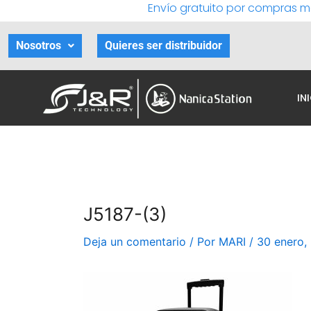
Envío gratuito por compras m
Ir
al
contenido
Nosotros
Quieres ser distribuidor
IN
J5187-(3)
Deja un comentario
/ Por
MARI
/
30 enero,